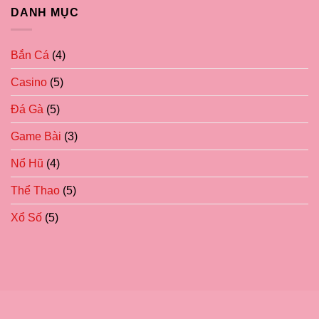
Nhất
Siêu
DANH MỤC
Cách
Hôm
Tốc
Tính
Nay
–
Tỷ
Quay
Lệ
Bắn Cá
(4)
Nhanh,
Ăn
Giải
Thua
Casino
(5)
Lớn
Chuẩn
Thì
Tại
Đá Gà
(5)
TG88
Game Bài
(3)
Nổ Hũ
(4)
Thể Thao
(5)
Xổ Số
(5)