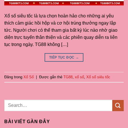
Xổ số siêu tốc là lựa chọn hoàn hảo cho những ai yêu
thích cảm giác hồi hộp và cơ hội trúng thưởng ngay lập
tức. Người chơi có thể tham gia bất kỳ lúc nào nhờ giao
diện trực tuyến thân thiện và các phiên quay diễn ra liên
tục trong ngày. TG88 không […]
TIẾP TỤC ĐỌC
→
Đăng trong
Xổ Số
|
Được gắn thẻ
TG88
,
xổ số
,
Xổ số siêu tốc
BÀI VIẾT GẦN ĐÂY