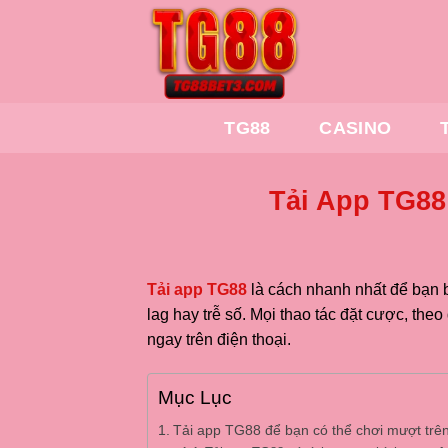
Bỏ
qua
nội
dung
TG88
CASINO
Tải App TG88
Tải app TG88
là cách nhanh nhất để bạn b
lag hay trễ số. Mọi thao tác đặt cược, the
ngay trên điện thoại.
Mục Lục
Tải app TG88 để bạn có thể chơi mượt trên 