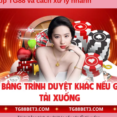
app TG88 và cách xử lý nhanh