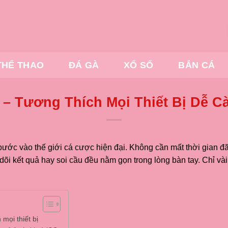
THỂ THAO
ĐÁ GÀ
XỔ SỐ
BẮN CÁ
 – Tương Thích Mọi Thiết Bị Dễ C
ước vào thế giới cá cược hiện đại. Không cần mất thời gian đ
o dõi kết quả hay soi cầu đều nằm gọn trong lòng bàn tay. Chỉ v
mọi thiết bị