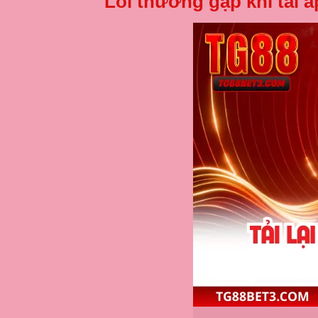
Lỗi thường gặp khi tải 