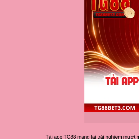
Tải app TG88 mang lại trải nghiệm mượt m