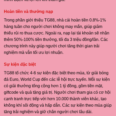
Hoàn tiền và thưởng nạp
Trong phần giới thiệu TG88, nhà cái hoàn tiền 0.8%-1%
hàng tuần cho người chơi không may mắn, giúp giảm
thiểu rủi ro thua cược. Ngoài ra, nạp lại tài khoản sẽ nhận
thêm 50%-100% tiền thưởng, tối đa 3 triệu đồng/lần. Các
chương trình này giúp người chơi tăng thời gian trải
nghiệm mà vẫn tối ưu lợi nhuận.
Sự kiện đặc biệt
TG88 tổ chức 4-6 sự kiện đặc biệt theo mùa, từ giải bóng
đá Euro, World Cup đến các lễ hội trực tuyến. Mỗi sự kiện
có giải thưởng tổng cộng hơn 1 tỷ đồng, gồm tiền mặt,
giftcode và quà tặng giá trị. Người chơi tham gia có cơ hội
cạnh tranh trực tiếp với hơn 10.000 thành viên khác, tạo
không khí sôi động và hấp dẫn. Các sự kiện theo mùa giúp
tăng trải nghiệm và giữ chân người chơi lâu dài.