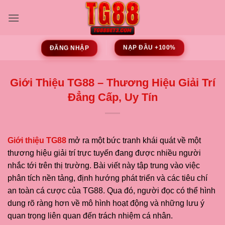
Bỏ
qua
nội
dung
NẠP ĐẦU +100%
ĐĂNG NHẬP
Giới Thiệu TG88 – Thương Hiệu Giải Trí
Đẳng Cấp, Uy Tín
Giới thiệu TG88
mở ra một bức tranh khái quát về một
thương hiệu giải trí trực tuyến đang được nhiều người
nhắc tới trên thị trường. Bài viết này tập trung vào việc
phân tích nền tảng, định hướng phát triển và các tiêu chí
an toàn cá cược của TG88. Qua đó, người đọc có thể hình
dung rõ ràng hơn về mô hình hoạt động và những lưu ý
quan trọng liên quan đến trách nhiệm cá nhân.