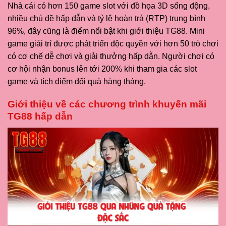
Nhà cái có hơn 150 game slot với đồ họa 3D sống động,
nhiều chủ đề hấp dẫn và tỷ lệ hoàn trả (RTP) trung bình
96%, đây cũng là điểm nổi bật khi giới thiệu TG88. Mini
game giải trí được phát triển độc quyền với hơn 50 trò chơi
có cơ chế dễ chơi và giải thưởng hấp dẫn. Người chơi có
cơ hội nhận bonus lên tới 200% khi tham gia các slot
game và tích điểm đổi quà hàng tháng.
Giới thiệu về các chương trình khuyến mãi
TG88 hấp dẫn