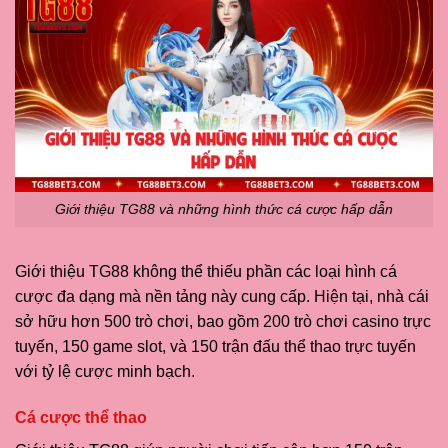
Giới thiệu TG88 và những hình thức cá cược hấp dẫn
Giới thiệu TG88 không thể thiếu phần các loại hình cá
cược đa dạng mà nền tảng này cung cấp. Hiện tại, nhà cái
sở hữu hơn 500 trò chơi, bao gồm 200 trò chơi casino trực
tuyến, 150 game slot, và 150 trận đấu thể thao trực tuyến
với tỷ lệ cược minh bạch.
Cá cược thể thao