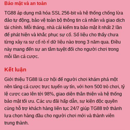
Bảo mật và an toàn
TG88 áp dụng mã hóa SSL 256-bit và hệ thống chống lừa
đảo tự động, bảo vệ toàn bộ thông tin cá nhân và giao dịch
tài chính. Mỗi tháng, nhà cái kiểm tra bảo mật ít nhất 2 lần
để phát hiện và khắc phục sự cố. Số liệu cho thấy chưa
từng xảy ra sự cố rò rỉ dữ liệu nào trong 3 năm qua. Điều
này mang đến sự an tâm tuyệt đối cho người chơi trong
mỗi lần cá cược.
Kết luận
Giới thiệu TG88 là cơ hội để người chơi khám phá một
nền tảng cá cược trực tuyến uy tín, với hơn 500 trò chơi, tỷ
lệ cược cao lên tới 98%, giao diện thân thiện và hệ thống
bảo mật tối ưu. Các ưu đãi hấp dẫn, sự kiện độc quyền
cùng hỗ trợ khách hàng liên tục 24/7 giúp TG88 trở thành
lựa chọn hàng đầu cho người chơi mới và thành viên
trung thành.