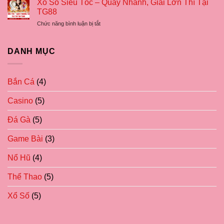
Mã
Xổ Số Siêu Tốc – Quay Nhanh, Giải Lớn Thì Tại
Chính
Lô
Giấc
TG88
Xác
Đề
Mơ
ở
Chức năng bình luận bị tắt
–
Chính
Xổ
Chi
Xác
Số
Tiết
Nhất
Siêu
DANH MỤC
Cách
Hôm
Tốc
Tính
Nay
–
Tỷ
Quay
Lệ
Bắn Cá
(4)
Nhanh,
Ăn
Giải
Thua
Casino
(5)
Lớn
Chuẩn
Thì
Tại
Đá Gà
(5)
TG88
Game Bài
(3)
Nổ Hũ
(4)
Thể Thao
(5)
Xổ Số
(5)