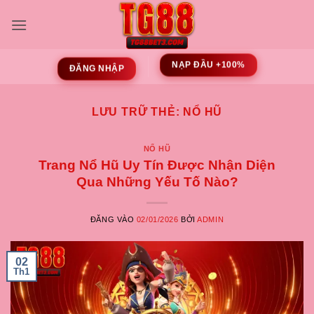
Bỏ
qua
nội
dung
NẠP ĐẦU +100%
ĐĂNG NHẬP
LƯU TRỮ THẺ:
NỔ HŨ
NỔ HŨ
Trang Nổ Hũ Uy Tín Được Nhận Diện
Qua Những Yếu Tố Nào?
ĐĂNG VÀO
02/01/2026
BỞI
ADMIN
02
Th1