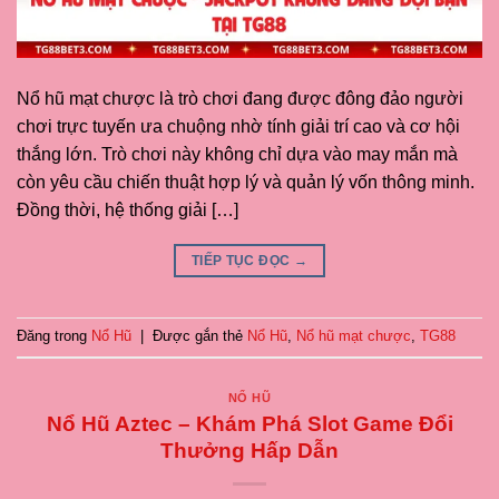
Nổ hũ mạt chược là trò chơi đang được đông đảo người
chơi trực tuyến ưa chuộng nhờ tính giải trí cao và cơ hội
thắng lớn. Trò chơi này không chỉ dựa vào may mắn mà
còn yêu cầu chiến thuật hợp lý và quản lý vốn thông minh.
Đồng thời, hệ thống giải […]
TIẾP TỤC ĐỌC
→
Đăng trong
Nổ Hũ
|
Được gắn thẻ
Nổ Hũ
,
Nổ hũ mạt chược
,
TG88
NỔ HŨ
Nổ Hũ Aztec – Khám Phá Slot Game Đổi
Thưởng Hấp Dẫn