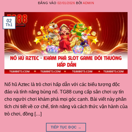
ĐĂNG VÀO
02/01/2026
BỞI
ADMIN
02
Th1
Nổ hũ Aztec là trò chơi hấp dẫn với các biểu tượng độc
đáo và tính năng bùng nổ. TG88 cung cấp sân chơi uy tín
cho người chơi khám phá mọi góc cạnh. Bài viết này phân
tích chi tiết về cơ chế, tính năng và cách thức vận hành của
trò chơi, đồng […]
TIẾP TỤC ĐỌC
→