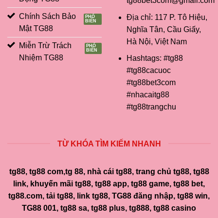
tg88bet3com@gmail.com
Chính Sách Bảo
Địa chỉ:
117 P. Tô Hiệu,
Mật TG88
Nghĩa Tân, Cầu Giấy,
Hà Nội, Việt Nam
Miễn Trừ Trách
Nhiệm TG88
Hashtags:
#tg88
#tg88cacuoc
#tg88bet3com
#nhacaitg88
#tg88trangchu
TỪ KHÓA TÌM KIẾM NHANH
tg88, tg88 com,tg 88, nhà cái tg88, trang chủ tg88, tg88
link, khuyến mãi tg88, tg88 app, tg88 game, tg88 bet,
tg88.com, tải tg88, link tg88, TG88 đăng nhập, tg88 win,
TG88 001, tg88 sa, tg88 plus, tg888, tg88 casino