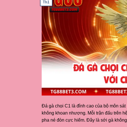
Th1
Đá gà chọi C1 là đỉnh cao của bộ môn sát
không khoan nhượng. Mỗi trận đấu trên hệ
pha né đòn cực hiểm. Đây là sới gà không