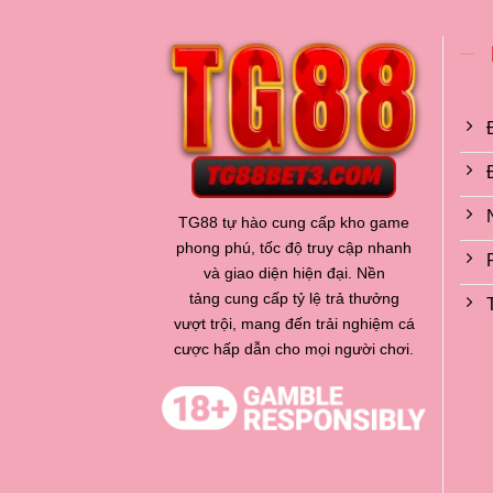
TG88 tự hào cung cấp kho game
phong phú, tốc độ truy cập nhanh
và giao diện hiện đại. Nền
tảng cung cấp tỷ lệ trả thưởng
vượt trội, mang đến trải nghiệm cá
cược hấp dẫn cho mọi người chơi.