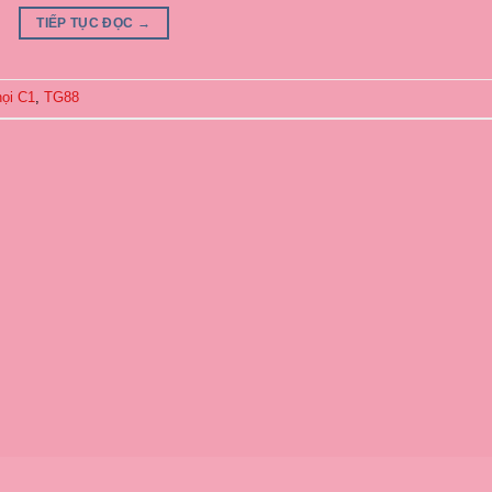
TIẾP TỤC ĐỌC
→
họi C1
,
TG88