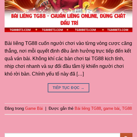
Bài liêng TG88 cuốn người chơi vào từng vòng cược căng
thẳng, nơi mỗi quyết định đều ảnh hưởng trực tiếp đến kết
quả ván bài. Không khí các bàn chơi tại TG88 kịch tính,
nhịp chơi nhanh và sự đối đầu tâm lý khiến người chơi
khó rời bàn. Chính yếu tố này đã […]
TIẾP TỤC ĐỌC
→
Đăng trong
Game Bài
|
Được gắn thẻ
Bài liêng TG88
,
game bài
,
TG88