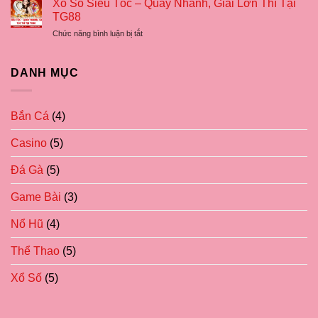
Mã
Xổ Số Siêu Tốc – Quay Nhanh, Giải Lớn Thì Tại
Chính
Lô
Giấc
TG88
Xác
Đề
Mơ
ở
Chức năng bình luận bị tắt
–
Chính
Xổ
Chi
Xác
Số
Tiết
Nhất
Siêu
DANH MỤC
Cách
Hôm
Tốc
Tính
Nay
–
Tỷ
Quay
Lệ
Bắn Cá
(4)
Nhanh,
Ăn
Giải
Thua
Casino
(5)
Lớn
Chuẩn
Thì
Tại
Đá Gà
(5)
TG88
Game Bài
(3)
Nổ Hũ
(4)
Thể Thao
(5)
Xổ Số
(5)