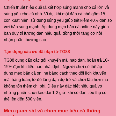
Chiến thuật hiệu quả là kết hợp súng mạnh cho cá lớn và
súng yếu cho cá nhỏ. Ví dụ, khi một đàn cá nhỏ gồm 15
con xuất hiện, sử dụng súng yếu giúp tiết kiệm 40% đạn so
với bắn súng mạnh. Áp dụng mẹo bắn cá online này giúp
bạn duy trì lượng đạn hiệu quả, đồng thời tăng cơ hội
nhận phần thưởng cao.
Tận dụng các ưu đãi đạn từ TG88
TG88 cung cấp các gói khuyến mãi nạp đạn, hoàn trả 10-
15% đạn khi tiêu hao nhất định. Người chơi có thể áp
dụng mẹo bắn cá online bằng cách theo dõi lịch khuyến
mãi hàng tuần, từ đó tăng đạn dự trữ và chơi lâu hơn mà
không tốn thêm chi phí. Điều này đặc biệt hiệu quả với
những phiên chơi kéo dài 1-2 giờ, khi số đạn tiêu thụ có
thể lên đến 500 viên.
Mẹo quan sát và chọn mục tiêu cá thông