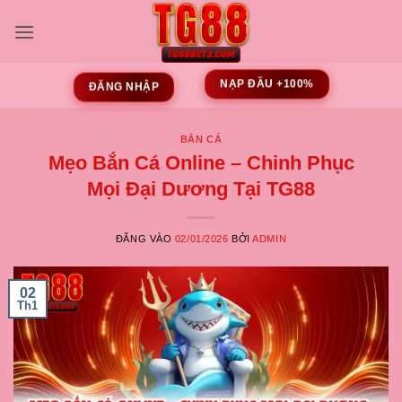
Bỏ
qua
nội
dung
NẠP ĐẦU +100%
ĐĂNG NHẬP
BẮN CÁ
Mẹo Bắn Cá Online – Chinh Phục
Mọi Đại Dương Tại TG88
ĐĂNG VÀO
02/01/2026
BỞI
ADMIN
02
Th1