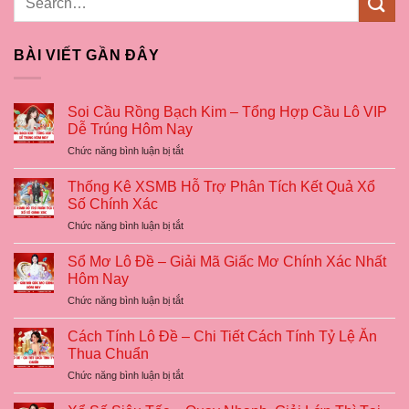
BÀI VIẾT GẦN ĐÂY
Soi Cầu Rồng Bạch Kim – Tổng Hợp Cầu Lô VIP
Dễ Trúng Hôm Nay
ở
Chức năng bình luận bị tắt
Soi
Cầu
Thống Kê XSMB Hỗ Trợ Phân Tích Kết Quả Xổ
Rồng
Số Chính Xác
Bạch
ở
Chức năng bình luận bị tắt
Kim
Thống
–
Kê
Tổng
Sổ Mơ Lô Đề – Giải Mã Giấc Mơ Chính Xác Nhất
XSMB
Hợp
Hôm Nay
Hỗ
Cầu
ở
Chức năng bình luận bị tắt
Trợ
Lô
Sổ
Phân
VIP
Mơ
Tích
Cách Tính Lô Đề – Chi Tiết Cách Tính Tỷ Lệ Ăn
Dễ
Lô
Kết
Thua Chuẩn
Trúng
Đề
Quả
Hôm
ở
Chức năng bình luận bị tắt
–
Xổ
Nay
Cách
Giải
Số
Tính
Mã