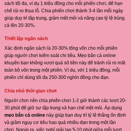
sách tối đa, ví dụ 1 triệu đồng cho mỗi phiên chơi, để hạn
chế rủi ro thua lỗ. Chia phiên chơi thành 3-4 lần mỗi ngày
giúp duy trì tập trung, giảm mệt mỏi và nâng cao tỷ lệ trúng
cá lên 20-30%.
Thiết lập ngân sách
Xác định ngân sách là 20-30% tổng vốn cho mỗi phiên
giúp người chơi kiểm soát chi tiêu. Mẹo bắn cá online
khuyên bạn không vượt quá số tiền này để tránh rủi ro mất
toàn bộ vốn trong một phiên. Ví dụ, với 1 triệu đồng, mỗi
phiên chỉ dùng tối đa 250-300 nghìn đồng cho đạn.
Chia nhỏ thời gian chơi
Người chơi nên chia phiên chơi 1-2 giờ thành các lượt 20-
30 phút để giữ sự tập trung và hạn chế mệt mỏi. Áp dụng
mẹo bắn cá online
này giúp bạn duy trì tỷ lệ thắng ổn định
và giảm nguy cơ tiêu hao quá nhiều đạn trong một lần
chơi. Ngoài ra, việc nghỉ giải lao 5-10 phút giữa mỗi lượt