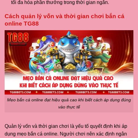
tối đa hóa phần thưởng trong thời gian ngắn.
Cách quản lý vốn và thời gian chơi bắn cá
online TG88
Mẹo bắn cá online đạt hiệu quả cao khi biết cách áp dụng đúng
vào thực tế
Quản lý vốn và thời gian chơi là yếu tố quyết định khi áp
dụng mẹo bắn cá online. Người chơi nên xác định ngân