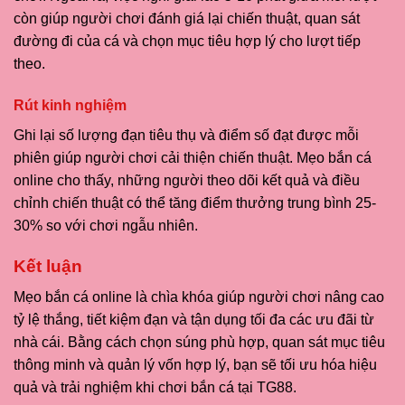
còn giúp người chơi đánh giá lại chiến thuật, quan sát
đường đi của cá và chọn mục tiêu hợp lý cho lượt tiếp
theo.
Rút kinh nghiệm
Ghi lại số lượng đạn tiêu thụ và điểm số đạt được mỗi
phiên giúp người chơi cải thiện chiến thuật. Mẹo bắn cá
online cho thấy, những người theo dõi kết quả và điều
chỉnh chiến thuật có thể tăng điểm thưởng trung bình 25-
30% so với chơi ngẫu nhiên.
Kết luận
Mẹo bắn cá online là chìa khóa giúp người chơi nâng cao
tỷ lệ thắng, tiết kiệm đạn và tận dụng tối đa các ưu đãi từ
nhà cái. Bằng cách chọn súng phù hợp, quan sát mục tiêu
thông minh và quản lý vốn hợp lý, bạn sẽ tối ưu hóa hiệu
quả và trải nghiệm khi chơi bắn cá tại TG88.