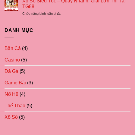
Xổ Số Siêu Tốc – Quay Nhanh, Giải Lớn Thì Tại
Chính
Lô
Giấc
TG88
Xác
Đề
Mơ
ở
Chức năng bình luận bị tắt
–
Chính
Xổ
Chi
Xác
Số
Tiết
Nhất
Siêu
DANH MỤC
Cách
Hôm
Tốc
Tính
Nay
–
Tỷ
Quay
Lệ
Bắn Cá
(4)
Nhanh,
Ăn
Giải
Thua
Casino
(5)
Lớn
Chuẩn
Thì
Tại
Đá Gà
(5)
TG88
Game Bài
(3)
Nổ Hũ
(4)
Thể Thao
(5)
Xổ Số
(5)